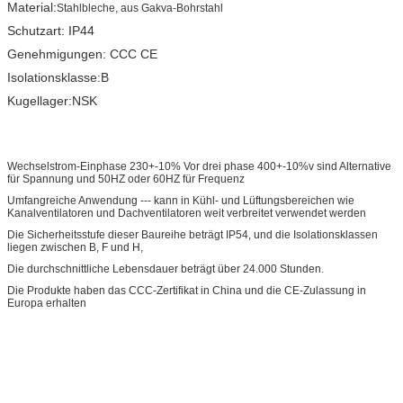
Material:
Stahlbleche, aus Gakva-Bohrstahl
Schutzart: IP44
Genehmigungen: CCC CE
Isolationsklasse:B
Kugellager:NSK
Wechselstrom-Einphase 230+-10% Vor drei phase 400+-10%v sind Alternative
für Spannung und 50HZ oder 60HZ für Frequenz
Umfangreiche Anwendung --- kann in Kühl- und Lüftungsbereichen wie
Kanalventilatoren und Dachventilatoren weit verbreitet verwendet werden
Die Sicherheitsstufe dieser Baureihe beträgt IP54, und die Isolationsklassen
liegen zwischen B, F und H,
Die durchschnittliche Lebensdauer beträgt über 24.000 Stunden.
Die Produkte haben das CCC-Zertifikat in China und die CE-Zulassung in
Europa erhalten