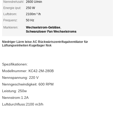
Nenndrehzahl:
2600 U/min
Energie iput:
250 W
Luftstrom:
2100m ³ /h
Frequenz:
50 Hz
Wechselstrom-Gebläse
Markieren:
,
Schwanzloser Fan Wechselstroms
Niedriger Lärm leise AC Rückwärtszentrifugalventilator für
Lüftungseinheiten Kugellager Nsk
Spezifikationen:
Modellnummer: KC42-2M-280B
Nennspannung: 220 V
Nenngeschwindigkeit: 600 RPM
Leistung: 250w
Nennstrom:1.2A
Luftdurchfluss:2100 m3/h