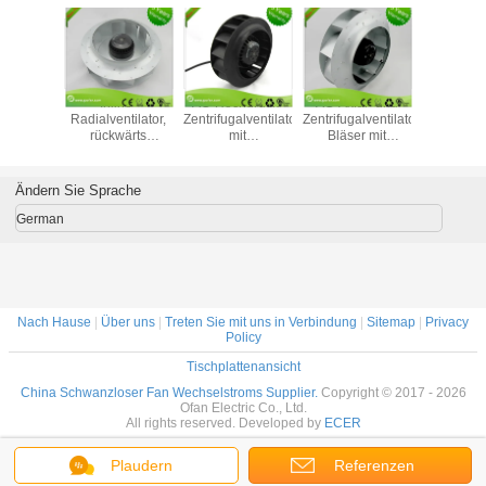
trieller
Inline-
AC-Hochdruck-
AC-Axial- und
Bedecke
fugal-
Radialventilator,
Zentrifugalventilator
Zentrifugalventilatoren
industri
ntilator
rückwärts
mit
Bläser mit
genehm
it
gekrümmt, mit
Wärmepumpen
rückwärts
Flügelrad
temperaturkabine
FFU-Filtereinheit,
gekrümmten
ALUMINI
280 mm
Klingen zur
de
Ändern Sie Sprache
Bodenlüftung
Ventilator
German
Nach Hause
|
Über uns
|
Treten Sie mit uns in Verbindung
|
Sitemap
|
Privacy
Policy
Tischplattenansicht
China Schwanzloser Fan Wechselstroms Supplier.
Copyright © 2017 - 2026
Ofan Electric Co., Ltd.
All rights reserved. Developed by
ECER
Plaudern
Referenzen