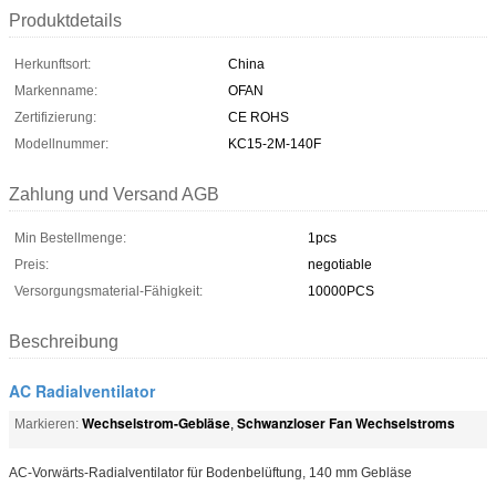
Produktdetails
Herkunftsort:
China
Markenname:
OFAN
Zertifizierung:
CE ROHS
Modellnummer:
KC15-2M-140F
Zahlung und Versand AGB
Min Bestellmenge:
1pcs
Preis:
negotiable
Versorgungsmaterial-Fähigkeit:
10000PCS
Beschreibung
AC Radialventilator
Wechselstrom-Gebläse
Schwanzloser Fan Wechselstroms
Markieren:
,
AC-Vorwärts-Radialventilator für Bodenbelüftung, 140 mm Gebläse