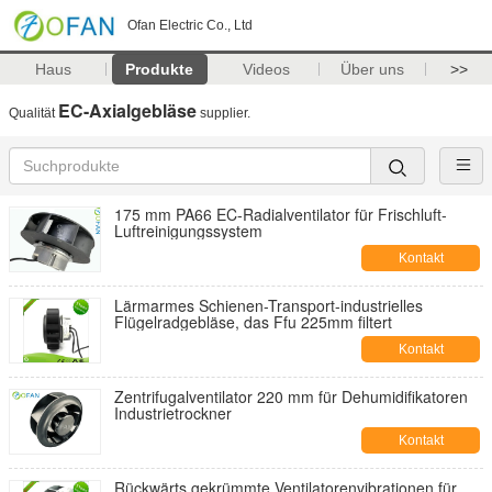
Ofan Electric Co., Ltd
Haus
Produkte
Videos
Über uns
>>
EC-Axialgebläse
Qualität
supplier.
175 mm PA66 EC-Radialventilator für Frischluft-
Luftreinigungssystem
Kontakt
Lärmarmes Schienen-Transport-industrielles
Flügelradgebläse, das Ffu 225mm filtert
Kontakt
Zentrifugalventilator 220 mm für Dehumidifikatoren
Industrietrockner
Kontakt
Rückwärts gekrümmte Ventilatorenvibrationen für