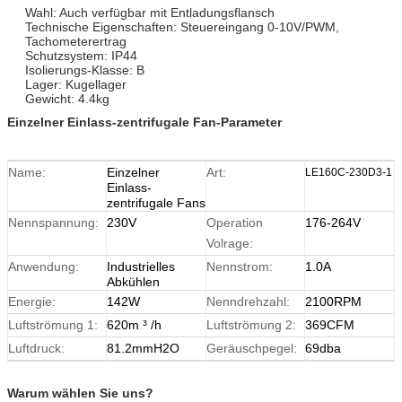
Wahl: Auch verfügbar mit Entladungsflansch
Technische Eigenschaften: Steuereingang 0-10V/PWM,
Tachometerertrag
Schutzsystem: IP44
Isolierungs-Klasse: B
Lager: Kugellager
Gewicht: 4.4kg
Einzelner Einlass-zentrifugale Fan-Parameter
Name:
Einzelner
Art:
LE160C-230D3-1
Einlass-
zentrifugale Fans
Nennspannung:
230V
Operation
176-264V
Volrage:
Anwendung:
Industrielles
Nennstrom:
1.0A
Abkühlen
Energie:
142W
Nenndrehzahl:
2100RPM
Luftströmung 1:
620m ³ /h
Luftströmung 2:
369CFM
Luftdruck:
81.2mmH2O
Geräuschpegel:
69dba
Warum wählen Sie uns?