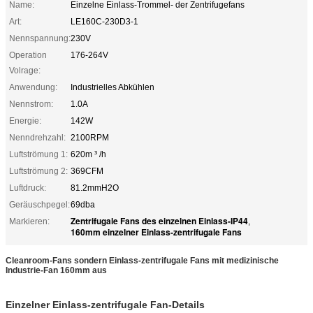
Name:
Einzelne Einlass-Trommel- der Zentrifugefans
Art:
LE160C-230D3-1
Nennspannung:
230V
Operation
176-264V
Volrage:
Anwendung:
Industrielles Abkühlen
Nennstrom:
1.0A
Energie:
142W
Nenndrehzahl:
2100RPM
Luftströmung 1:
620m ³ /h
Luftströmung 2:
369CFM
Luftdruck:
81.2mmH2O
Geräuschpegel:
69dba
Zentrifugale Fans des einzelnen Einlass-IP44
Markieren:
,
160mm einzelner Einlass-zentrifugale Fans
Cleanroom-Fans sondern Einlass-zentrifugale Fans mit medizinische
Industrie-Fan 160mm aus
Einzelner Einlass-zentrifugale Fan-Details