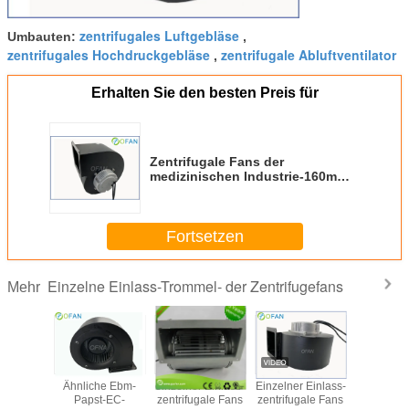
zentrifugales Luftgebläse
Umbauten:
,
zentrifugales Hochdruckgebläse
zentrifugale Abluftventilator
,
Erhalten Sie den besten Preis für
Zentrifugale Fans der
medizinischen Industrie-160mm
einzelnen des Einlass-IP44
Fortsetzen
Einzelne Einlass-Trommel- der Zentrifugefans
Mehr
arme
Ähnliche Ebm-
einzelner Einlass-
Einzelner Einlass-
Einzel
ömungs-
Papst-EC-
zentrifugale Fans
zentrifugale Fans
Einlass-/D