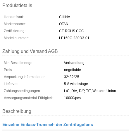
Produktdetails
Herkunftsort:
CHINA
Markenname:
OFAN
Zertifizierung:
CE ROHS CCC
Modellnummer:
LE160C-230D3-01
Zahlung und Versand AGB
Min Bestellmenge:
Verhandlung
Preis:
negotiable
Verpackung Informationen:
32*32*25
Lieferzeit:
5-8 Arbeitstage
Zahlungsbedingungen:
L/C, D/A, D/P, T/T, Western Union
Versorgungsmaterial-Fähigkeit:
10000/pcs
Beschreibung
Einzelne Einlass-Trommel- der Zentrifugefans