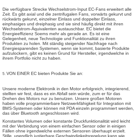
Die verfügbare Strecke Wechselstrom-Input EC-Fans erweitert alle
Zeit. Es gibt axial und die zentrifugalen Fans, vorwärts gekurvt und
rückwärts gekurvt, einzelner Einlass und doppelter Einlass,
einphasiges und dreiphasig und sie sind häufig direkt mit ihren
Wechselstrom-Äquivalenten austauschbar. EC bietet die
Energieeffizienz Soems mehr als gerade an. Es ist eine
Gelegenheit, neue Technologie und Funktionalität zu ihren
Produkten zu holen. Mit ständig steigender Nachfrage nach
Energiesparenden Systemen, wenn sie kommt, basierte Produkte
aufzulockern, gibt es keinen Grund für Hersteller, irgendwelche in
ihrem Portfolio nicht zu haben.
VON EINER EC bieten Produkte Sie an:
5.
Unsere moderne Elektronik in den Motor erfolgreich, integrierend,
stellten wir fest, dass es ein Abfall sein würde, zum er für das
Drehen des Motors nur zu benutzen. Unsere großen Motoren
haben volle programmierbare Netzwerkfähigkeit für Integration mit
BMS-Systemen oder können mit PDA einzeln programmiert werden,
das über Bluetooth angeschlossen wird.
Konstantes Volumen oder konstante Druckfunktionalität wird leicht
mit der Verbindung von einem einfachen Sensor oder in einigen
Fällen ohne irgendwelche externen Sensoren überhaupt erzielt.
Stille, unendlich justierbare Geschwindigkeitsregelung kann wie,