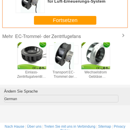
für Luft-Erneuerungs-System
Fortsetzen
EC-Trommel- der Zentrifugefans
Mehr
rtiger
EG Einfach-
Lärmarme
Ließ zentrifugaler
Ersetzen 
ner EC-
Einlass-
Transport EC-
Wechselstrom
EC-Fan/rü
sventilator/zentrifugales
Zentrifugalventilator
Trommel der
Gebläse
gebog
ntilator-
Außenrotor-
Zentrifuge der
ununterbrochenes
zentrifuga
e-hohes
Motorventilator
Schienen-Pa66
Steuer-EC 230
für Refirg
umen
225 mm
lockert 230V
Volt einphasig-
Ändern Sie Sprache
Triebwerk
3570rpm auf
laufen
German
Nach Hause
|
Über uns
|
Treten Sie mit uns in Verbindung
|
Sitemap
|
Privacy