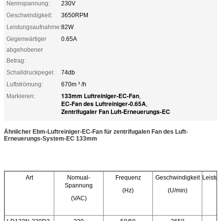
Nennspannung:
230V
Geschwindigkeit:
3650RPM
Leistungsaufnahme:
82W
Gegenwärtiger
0.65A
abgehobener
Betrag:
Schalldruckpegel:
74db
Luftströmung:
670m ³ /h
133mm Luftreiniger-EC-Fan
Markieren:
,
EC-Fan des Luftreiniger-0.65A
,
Zentrifugaler Fan Luft-Erneuerungs-EC
Ähnlicher Ebm-Luftreiniger-EC-Fan für zentrifugalen Fan des Luft-
Erneuerungs-System-EC 133mm
Art
Nomual-
Frequenz
Geschwindigkeit
Leist
Spannung
(Hz)
(U/min)
(VAC)