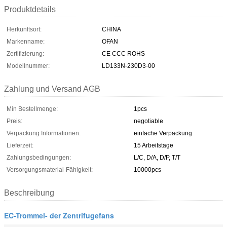
Produktdetails
Herkunftsort:
CHINA
Markenname:
OFAN
Zertifizierung:
CE CCC ROHS
Modellnummer:
LD133N-230D3-00
Zahlung und Versand AGB
Min Bestellmenge:
1pcs
Preis:
negotiable
Verpackung Informationen:
einfache Verpackung
Lieferzeit:
15 Arbeitstage
Zahlungsbedingungen:
L/C, D/A, D/P, T/T
Versorgungsmaterial-Fähigkeit:
10000pcs
Beschreibung
EC-Trommel- der Zentrifugefans