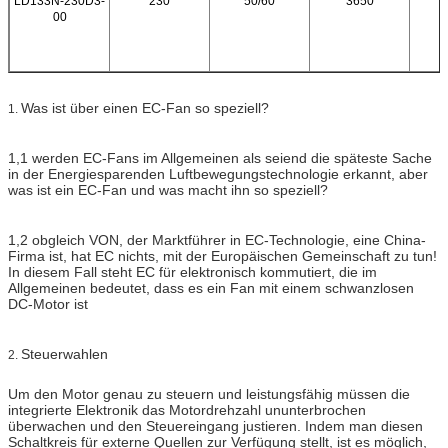
LD133N-230D3-
230
50/60
3650
00
Was ist über einen EC-Fan so speziell?
1.
1,1 werden EC-Fans im Allgemeinen als seiend die späteste Sache
in der Energiesparenden Luftbewegungstechnologie erkannt, aber
was ist ein EC-Fan und was macht ihn so speziell?
1,2 obgleich VON, der Marktführer in EC-Technologie, eine China-
Firma ist, hat EC nichts, mit der Europäischen Gemeinschaft zu tun!
In diesem Fall steht EC für elektronisch kommutiert, die im
Allgemeinen bedeutet, dass es ein Fan mit einem schwanzlosen
DC-Motor ist
Steuerwahlen
2.
Um den Motor genau zu steuern und leistungsfähig müssen die
integrierte Elektronik das Motordrehzahl ununterbrochen
überwachen und den Steuereingang justieren. Indem man diesen
Schaltkreis für externe Quellen zur Verfügung stellt, ist es möglich,