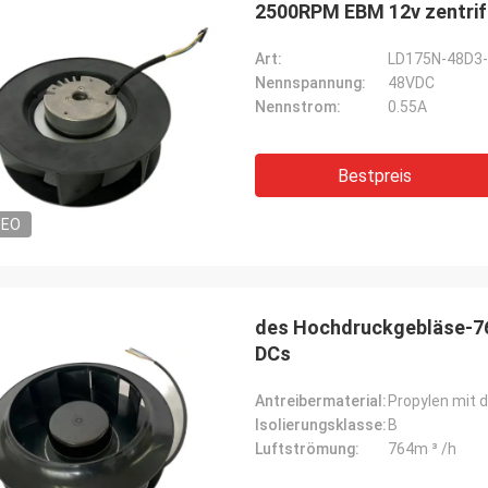
2500RPM EBM 12v zentrif
Art:
LD175N-48D3
Nennspannung:
48VDC
Nennstrom:
0.55A
Markieren Sie
Andry Andika
OFAN'-Produkte sind so 
Lohnaufmerksamkeit zu den
Bestpreis
Qualität, diese ist viel 
s, gute Fertigungsstraße, dauerhaft
Spitzenprodukt
DEO
des Hochdruckgebläse-76
DCs
Antreibermaterial:
Propylen mit d
Isolierungsklasse:
B
Luftströmung:
764m ³ /h