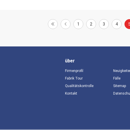
1
2
3
4
über
Firmenprofil
Neuigkeite
Fabrik Tour
Fälle
Qualitätskontrolle
Sitemap
Kontakt
Datensch