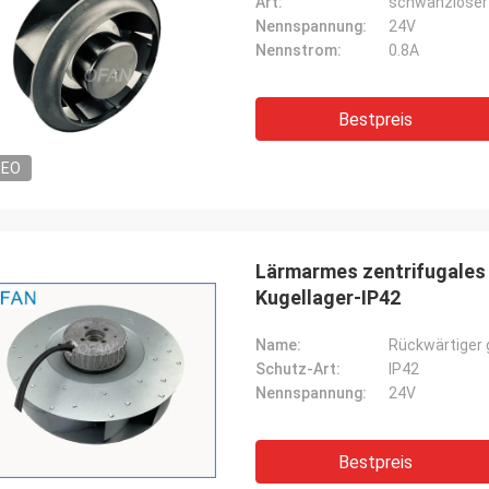
Art:
schwanzloser
Nennspannung:
24V
Nennstrom:
0.8A
Bestpreis
DEO
Lärmarmes zentrifugales 
Kugellager-IP42
Name:
Rückwärtiger 
Schutz-Art:
IP42
Nennspannung:
24V
Bestpreis