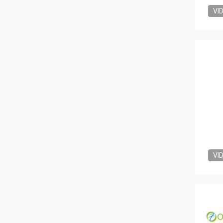
VI
VI