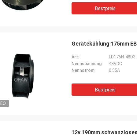
Bestpreis
Gerätekühlung 175mm EB
Art:
LD175N-48D3
Nennspannung:
48VDC
Nennstrom:
0.55A
Bestpreis
DEO
12v 190mm schwanzloses 