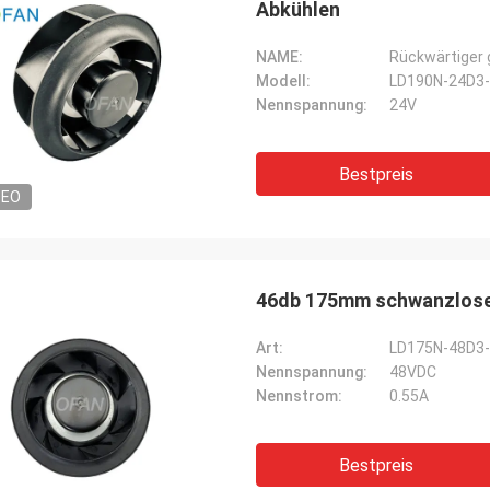
Abkühlen
NAME:
Rückwärtiger 
Modell:
LD190N-24D3
Nennspannung:
24V
Bestpreis
DEO
46db 175mm schwanzloses
Art:
LD175N-48D3
Nennspannung:
48VDC
Nennstrom:
0.55A
Bestpreis