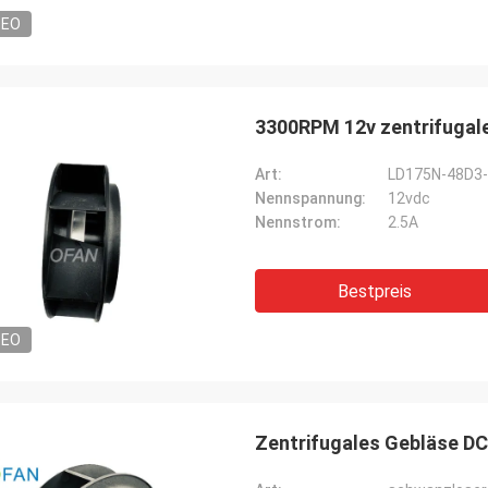
DEO
3300RPM 12v zentrifugale
Art:
LD175N-48D3
Nennspannung:
12vdc
Nennstrom:
2.5A
Bestpreis
DEO
Zentrifugales Gebläse DCs