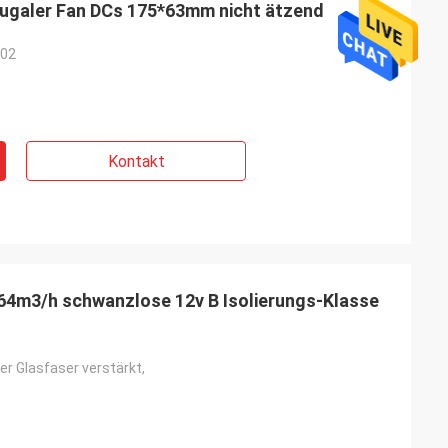
ugaler Fan DCs 175*63mm nicht ätzend
-02
 Aramli
zuverlässige, gute
Kontakt
dauerhafteres
4m3/h schwanzlose 12v B Isolierungs-Klasse
er Glasfaser verstärkt,