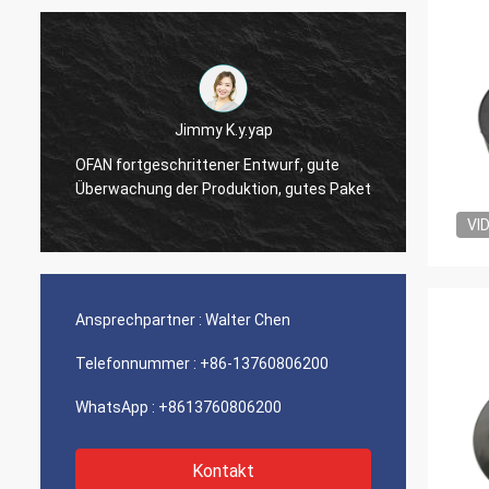
Jimmy K.y.yap
e
OFAN fortgeschrittener Entwurf, gute
OFAN'-
Überwachung der Produktion, gutes Paket
Detail
VI
Ansprechpartner :
Walter Chen
Telefonnummer :
+86-13760806200
WhatsApp :
+8613760806200
Kontakt