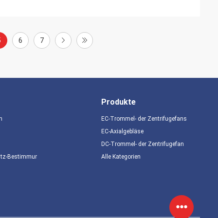
5
6
7
Produkte
n
EC-Trommel- der Zentrifugefans
EC-Axialgebläse
DC-Trommel- der Zentrifugefan
utz-Bestimmungen
Alle Kategorien