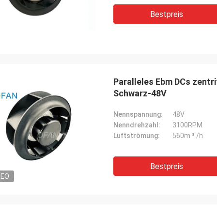
Bestpreis
Paralleles Ebm DCs zentr
Schwarz-48V
Nennspannung:
48V
Nenndrehzahl:
3100RPM
Luftströmung:
560m ³ /h
Bestpreis
DEO