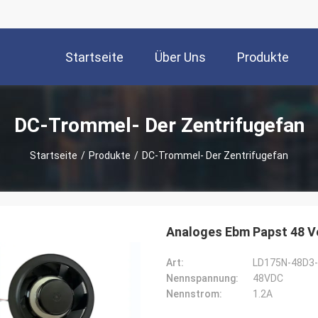
Startseite
Über Uns
Produkte
DC-Trommel- Der Zentrifugefan
Startseite
/
Produkte
/
DC-Trommel- Der Zentrifugefan
Analoges Ebm Papst 48 V
Art:
LD175N-48D3-0
Nennspannung:
48VDC
Nennstrom:
1.2A