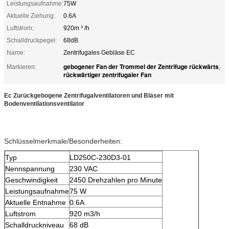
Leistungsaufnahme:
75W
Aktuelle Ziehung:
0.6A
Luftstrom:
920m ³ /h
Schalldruckpegel:
68dB
Name:
Zentrifugales Gebläse EC
gebogener Fan der Trommel der Zentrifuge rückwärts
Markieren:
,
rückwärtiger zentrifugaler Fan
Ec Zurückgebogene Zentrifugalventilatoren und Bläser mit
Bodenventilationsventilator
Schlüsselmerkmale/Besonderheiten:
Typ
LD250C-230D3-01
Nennspannung
230 VAC
Geschwindigkeit
2450 Drehzahlen pro Minute
Leistungsaufnahme
75 W
Aktuelle Entnahme
0.6A
Luftstrom
920 m3/h
Schalldruckniveau
68 dB