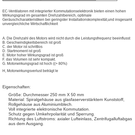
EC-Ventilatoren mit integrierter Kommutationselektronik bieten einen hohen
Wirkungsgrad im gesamten Drehzahlbereich, optimale
Geräuschcharakteristiken bei geringster Installationskomplexität,und insgesamt
unvergleichliche Wirtschaftlichkeit
A. Die Drehzahl des Motors wird nicht durch die Leistungsfrequenz beeinflusst
B. Geschwindigkeitsbereich ist groß
C. der Motor ist schrittlos
D. Startmoment ist groß
E. Motor hoher Wirkungsgrad ist groß
F. das Volumen ist sehr kompakt.
G. Motorwirkungsgrad ist hoch ((> 80%)
H, Motorwirkungsverlust beträgt le
Eigenschaften:
Größe: Durchmesser 250 mm X 50 mm
Material: Spiralgehäuse aus glasfaserverstärktem Kunststoff,
Rollgehäuse aus Aluminiumblech.
Voll integrierte elektronische Kommutation.
Schutz gegen Umkehrpolarität und Sperrung.
Richtung des Luftstroms: axialer Lufteinlass, Zentrifugalluftabgas
aus dem Ausgang.