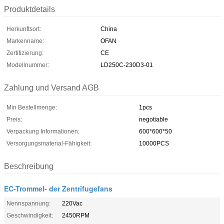
Produktdetails
Herkunftsort:
China
Markenname:
OFAN
Zertifizierung:
CE
Modellnummer:
LD250C-230D3-01
Zahlung und Versand AGB
Min Bestellmenge:
1pcs
Preis:
negotiable
Verpackung Informationen:
600*600*50
Versorgungsmaterial-Fähigkeit:
10000PCS
Beschreibung
EC-Trommel- der Zentrifugefans
Nennspannung:
220Vac
Geschwindigkeit:
2450RPM