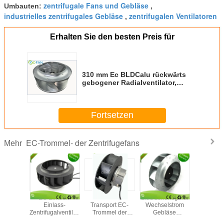
zentrifugale Fans und Gebläse
Umbauten:
,
industrielles zentrifugales Gebläse
zentrifugalen Ventilatoren
,
Erhalten Sie den besten Preis für
310 mm Ec BLDCalu rückwärts
gebogener Radialventilator,
energiesparend für frische Luft
Fortsetzen
EC-Trommel- der Zentrifugefans
Mehr
rtiger
EG Einfach-
Lärmarme
Ließ zentrifugaler
Ersetzen 
ner EC-
Einlass-
Transport EC-
Wechselstrom
EC-Fan/rü
sventilator/zentrifugales
Zentrifugalventilator
Trommel der
Gebläse
gebog
ntilator-
Außenrotor-
Zentrifuge der
ununterbrochenes
zentrifuga