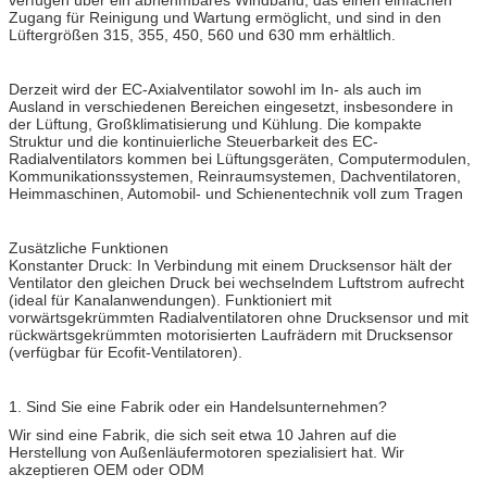
Zugang für Reinigung und Wartung ermöglicht, und sind in den
Lüftergrößen 315, 355, 450, 560 und 630 mm erhältlich.
Derzeit wird der EC-Axialventilator sowohl im In- als auch im
Ausland in verschiedenen Bereichen eingesetzt, insbesondere in
der Lüftung, Großklimatisierung und Kühlung. Die kompakte
Struktur und die kontinuierliche Steuerbarkeit des EC-
Radialventilators kommen bei Lüftungsgeräten, Computermodulen,
Kommunikationssystemen, Reinraumsystemen, Dachventilatoren,
Heimmaschinen, Automobil- und Schienentechnik voll zum Tragen
Zusätzliche Funktionen
Konstanter Druck: In Verbindung mit einem Drucksensor hält der
Ventilator den gleichen Druck bei wechselndem Luftstrom aufrecht
(ideal für Kanalanwendungen). Funktioniert mit
vorwärtsgekrümmten Radialventilatoren ohne Drucksensor und mit
rückwärtsgekrümmten motorisierten Laufrädern mit Drucksensor
(verfügbar für Ecofit-Ventilatoren).
1. Sind Sie eine Fabrik oder ein Handelsunternehmen?
Wir sind eine Fabrik, die sich seit etwa 10 Jahren auf die
Herstellung von Außenläufermotoren spezialisiert hat. Wir
akzeptieren OEM oder ODM