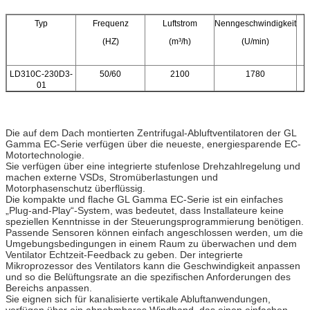
Typ
Frequenz
Luftstrom
Nenngeschwindigkeit
(HZ)
(m³/h)
(U/min)
LD310C-230D3-
50/60
2100
1780
01
Die auf dem Dach montierten Zentrifugal-Abluftventilatoren der GL
Gamma EC-Serie verfügen über die neueste, energiesparende EC-
Motortechnologie.
Sie verfügen über eine integrierte stufenlose Drehzahlregelung und
machen externe VSDs, Stromüberlastungen und
Motorphasenschutz überflüssig.
Die kompakte und flache GL Gamma EC-Serie ist ein einfaches
„Plug-and-Play“-System, was bedeutet, dass Installateure keine
speziellen Kenntnisse in der Steuerungsprogrammierung benötigen.
Passende Sensoren können einfach angeschlossen werden, um die
Umgebungsbedingungen in einem Raum zu überwachen und dem
Ventilator Echtzeit-Feedback zu geben. Der integrierte
Mikroprozessor des Ventilators kann die Geschwindigkeit anpassen
und so die Belüftungsrate an die spezifischen Anforderungen des
Bereichs anpassen.
Sie eignen sich für kanalisierte vertikale Abluftanwendungen,
verfügen über ein abnehmbares Windband, das einen einfachen