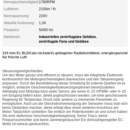
Nenngeschwindigkeit:
1780RPM
Luftstrom:
2100m ³ /h
Nennspannung:
220V
Aktuelle Auslosung:
1,3A
Frequenz:
50/60 Hz
industrielles zentrifugales Gebläse
Markieren:
,
zentrifugale Fans und Gebläse
310 mm Ec BLDCalu rückwärts gebogener Radialventilator, energiesparend
für frische Luft
Steuerungsmöglichkeiten
Um den Motor genau und effizient zu steuern, muss die integrierte Elektronik
kontinuierlich die Motorgeschwindigkeit überwachen und den Steuereingang
anpassen. Durch die Bereitstellung dieser Schaltung für externe Quellen ist es
möglich, einfache Geschwindigkeitssteuerungsoptionen bereitzustellen.
Abhängig vom Motortyp kann jeder Sensor, der einen 0–10 V/PWM- oder 4–20
mA-Eingang liefern kann, direkt angeschlossen werden, um eine geschlossene
Regelung für Temperatur, Druck oder andere zu messende Parameter zu
ermöglichen. Auch um die Gleichstromversorgung der Sensoren muss man sich
keine Gedanken machen, diese erfolgt über einen weiteren Anschluss am
Motor. Tatsächlich schließen Sie einfach ein Potentiometer an und schon haben
Sie eine stufenlose Geschwindigkeitsregelung. Keine Triacs, keine
Frequenzumrichter und keine Jammergeräusche! Ein drehzahlgeregelter EC-
Motor ist nahezu geräuschlos.