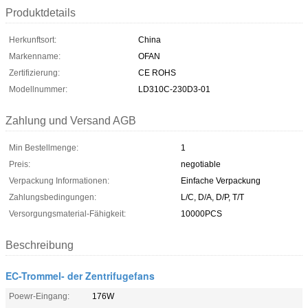
Produktdetails
Herkunftsort:
China
Markenname:
OFAN
Zertifizierung:
CE ROHS
Modellnummer:
LD310C-230D3-01
Zahlung und Versand AGB
Min Bestellmenge:
1
Preis:
negotiable
Verpackung Informationen:
Einfache Verpackung
Zahlungsbedingungen:
L/C, D/A, D/P, T/T
Versorgungsmaterial-Fähigkeit:
10000PCS
Beschreibung
EC-Trommel- der Zentrifugefans
Poewr-Eingang:
176W