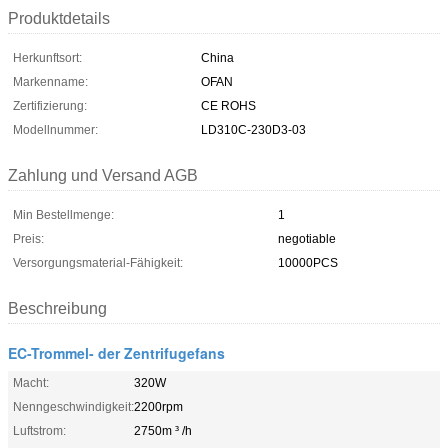
Produktdetails
Herkunftsort:
China
Markenname:
OFAN
Zertifizierung:
CE ROHS
Modellnummer:
LD310C-230D3-03
Zahlung und Versand AGB
Min Bestellmenge:
1
Preis:
negotiable
Versorgungsmaterial-Fähigkeit:
10000PCS
Beschreibung
EC-Trommel- der Zentrifugefans
Macht:
320W
Nenngeschwindigkeit:
2200rpm
Luftstrom:
2750m ³ /h