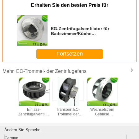
Erhalten Sie den besten Preis für
EG-Zentrifugalventilator für
Badezimmer/Küche
Hochleistungskühlventilator
Fortsetzen
EC-Trommel- der Zentrifugefans
Mehr
rtiger
EG Einfach-
Lärmarme
Ließ zentrifugaler
Ersetzen 
ner EC-
Einlass-
Transport EC-
Wechselstrom
EC-Fan/rü
sventilator/zentrifugales
Zentrifugalventilator
Trommel der
Gebläse
gebog
ntilator-
Außenrotor-
Zentrifuge der
ununterbrochenes
zentrifuga
e-hohes
Motorventilator
Schienen-Pa66
Steuer-EC 230
für Refirg
umen
225 mm
lockert 230V
Volt einphasig-
Ändern Sie Sprache
Triebwerk
3570rpm auf
laufen
German