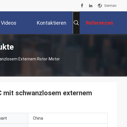
German
Videos
Kontaktieren
Referenzen
ukte
Sie Uns
hwanzlosem Externem Rotor-Motor
EC mit schwanzlosem externem
sort
China