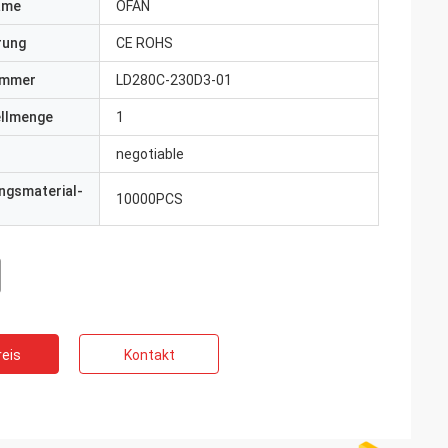
ame
OFAN
erung
CE ROHS
ummer
LD280C-230D3-01
ellmenge
1
negotiable
ngsmaterial-
10000PCS
eis
Kontakt