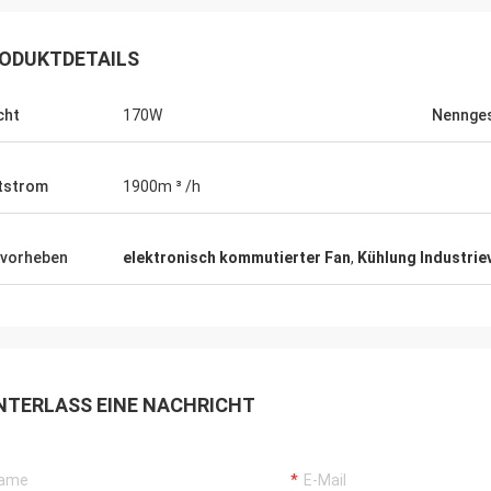
ODUKTDETAILS
cht
170W
Nennges
tstrom
1900m ³ /h
vorheben
elektronisch kommutierter Fan
,
Kühlung Industrie
Markieren Sie
Andry Andika
OFAN'-Produkte sind so 
Lohnaufmerksamkeit zu den
Qualität, diese ist viel 
s, gute Fertigungsstraße, dauerhaft
Spitzenprodukt
NTERLASS EINE NACHRICHT