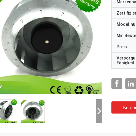
Markenn
Zertifizi
Modelln
Min Best
Preis
Versorgu
Fähigkeit
Bestpr