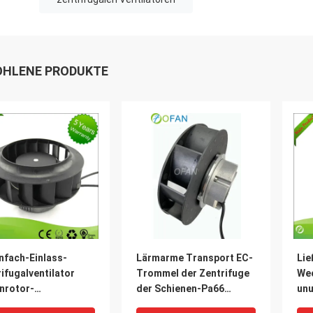
HLENE PRODUKTE
nfach-Einlass-
Lärmarme Transport EC-
Lie
ifugalventilator
Trommel der Zentrifuge
We
nrotor-
der Schienen-Pa66
un
rventilator 225 mm
lockert 230V 3570rpm auf
Ste