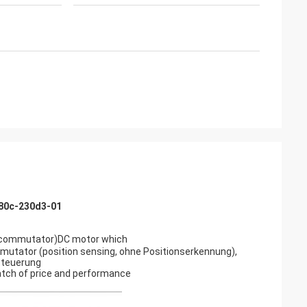
d280c-230d3-01
mechanical brush(commutator)DC motor which
ator (position sensing, ohne Positionserkennung),
Steuerung
o get the best match of price and performance