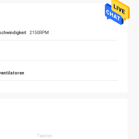
chwindigkeit
2150RPM
ventilatoren
 Aramli
zuverlässige, gute
dauerhafteres