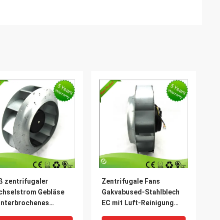
ß zentrifugaler
Zentrifugale Fans
chselstrom Gebläse
Gakvabused-Stahlblech
unterbrochenes
EC mit Luft-Reinigung
uer-EC 230 Volt
64W