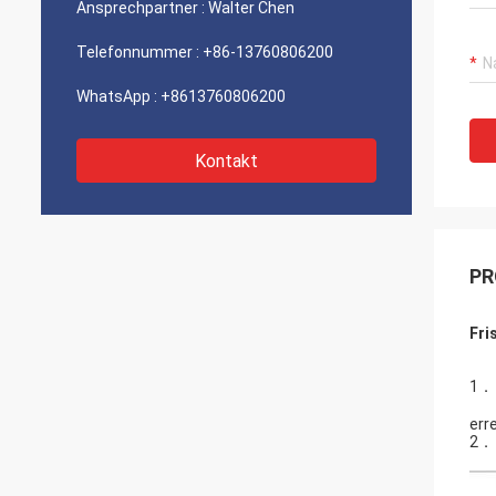
Ansprechpartner :
Walter Chen
Telefonnummer :
+86-13760806200
WhatsApp :
+8613760806200
Kontakt
PR
Fri
1．
enf
err
2．
ac