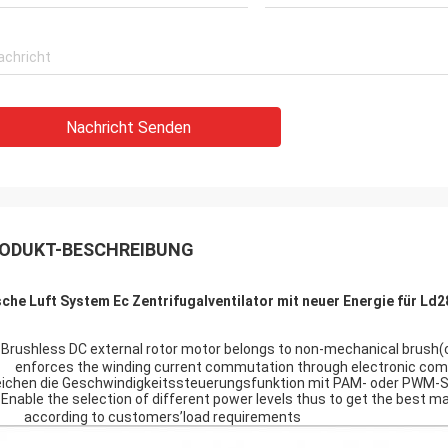
Nachricht Senden
ODUKT-BESCHREIBUNG
sche Luft System Ec Zentrifugalventilator mit neuer Energie für L
 Brushless DC external rotor motor belongs to non-
orces the winding current commutation through electronic commut
eichen die Geschwindigkeitssteuerungsfunktion mit PAM- oder PWM-
 Enable the selection of different power levels thus t
cording to customers’load requirements