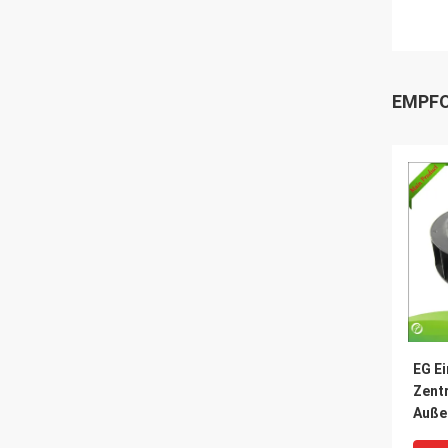
EMPFO
EG Ei
Zentr
Auße
Moto