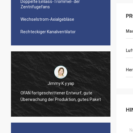
Doppelte Einlass-Trommel- der
Zentrifugefans
PR
Wechselstrom-Axialgebläse
Ma
Rechteckiger Kanalventilator
Luf
Her
Jimmy K.y.yap
e
OFAN fortgeschrittener Entwurf, gute
OFAN'-
Überwachung der Produktion, gutes Paket
Detail
HI