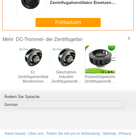
Zentrifugalventilator Ersetzen
von Ebm-Past Telecom
Plastikimpeller
Fortsetzen
DC-Trommel- der Zentrifugefan
Mehr
tzen
Ec
Gleichstrom-
225mm EC-
Bringen
-hinter
Zentrifugalventilator
Industrie-
Rückwärtsgekrümmte
zentrifuga
galem Fan
Bürstenloser
Zentrifugalventilatoren
Zentrifugalventilatoren
schwan
r Luft-
Ventilator 12 V
mit nach hinten
Luftreiniger
varia
on 250mm
Kaltlagerventilator
gekrümmter
Telekommunikationsraum-
Geschwind
Kühlventilator
Lüftung für
Ventilator
Antreibe
Ändern Sie Sprache
Frischluft
Reinigu
zur Spr
German
Nach Hause
|
Über uns
|
Treten Sie mit uns in Verbindung
|
Sitemap
|
Privacy