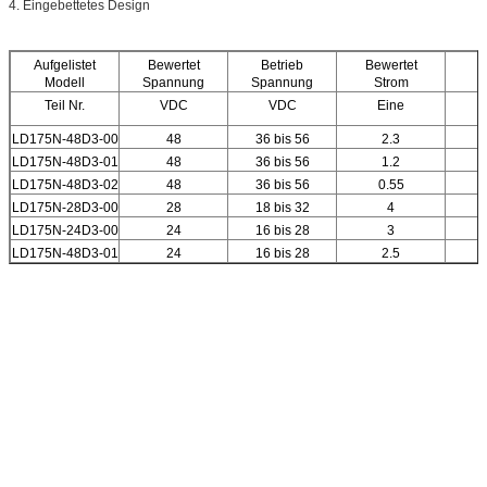
4. Eingebettetes Design
Aufgelistet
Bewertet
Betrieb
Bewertet
Modell
Spannung
Spannung
Strom
Teil Nr.
VDC
VDC
Eine
LD175N-48D3-00
48
36 bis 56
2.3
LD175N-48D3-01
48
36 bis 56
1.2
LD175N-48D3-02
48
36 bis 56
0.55
LD175N-28D3-00
28
18 bis 32
4
LD175N-24D3-00
24
16 bis 28
3
LD175N-48D3-01
24
16 bis 28
2.5