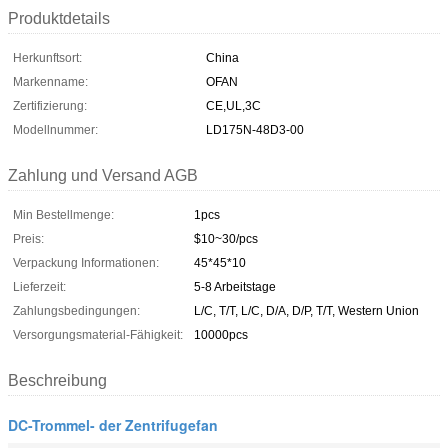
Produktdetails
Herkunftsort:
China
Markenname:
OFAN
Zertifizierung:
CE,UL,3C
Modellnummer:
LD175N-48D3-00
Zahlung und Versand AGB
Min Bestellmenge:
1pcs
Preis:
$10~30/pcs
Verpackung Informationen:
45*45*10
Lieferzeit:
5-8 Arbeitstage
Zahlungsbedingungen:
L/C, T/T, L/C, D/A, D/P, T/T, Western Union
Versorgungsmaterial-Fähigkeit:
10000pcs
Beschreibung
DC-Trommel- der Zentrifugefan