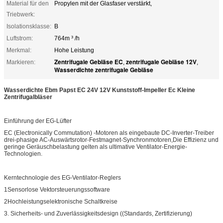
Material für den
Propylen mit der Glasfaser verstärkt,
Triebwerk:
Isolationsklasse:
B
Luftstrom:
764m ³ /h
Merkmal:
Hohe Leistung
Zentrifugale Gebläse EC
zentrifugale Gebläse 12V
Markieren:
,
,
Wasserdichte zentrifugale Gebläse
Wasserdichte Ebm Papst EC 24V 12V Kunststoff-Impeller Ec Kleine
Zentrifugalbläser
Einführung der EG-Lüfter
EC (Electronically Commutation) -Motoren als eingebaute DC-Inverter-Treiber
drei-phasige AC-Auswärtsrotor-Festmagnet-Synchronmotoren,Die Effizienz und
geringe Geräuschbelastung gelten als ultimative Ventilator-Energie-
Technologien.
Kerntechnologie des EG-Ventilator-Reglers
1Sensorlose Vektorsteuerungssoftware
2Hochleistungselektronische Schaltkreise
3. Sicherheits- und Zuverlässigkeitsdesign ((Standards, Zertifizierung)