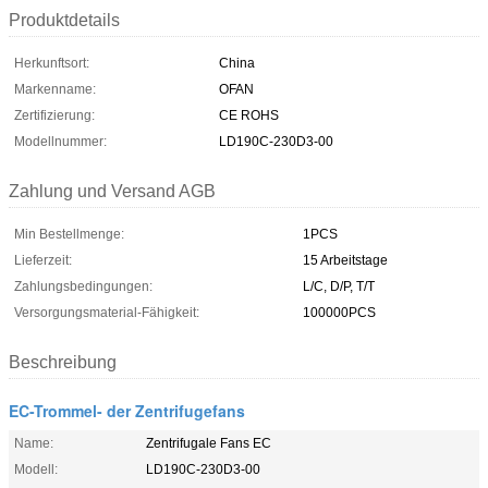
Produktdetails
Herkunftsort:
China
Markenname:
OFAN
Zertifizierung:
CE ROHS
Modellnummer:
LD190C-230D3-00
Zahlung und Versand AGB
Min Bestellmenge:
1PCS
Lieferzeit:
15 Arbeitstage
Zahlungsbedingungen:
L/C, D/P, T/T
Versorgungsmaterial-Fähigkeit:
100000PCS
Beschreibung
EC-Trommel- der Zentrifugefans
Name:
Zentrifugale Fans EC
Modell:
LD190C-230D3-00