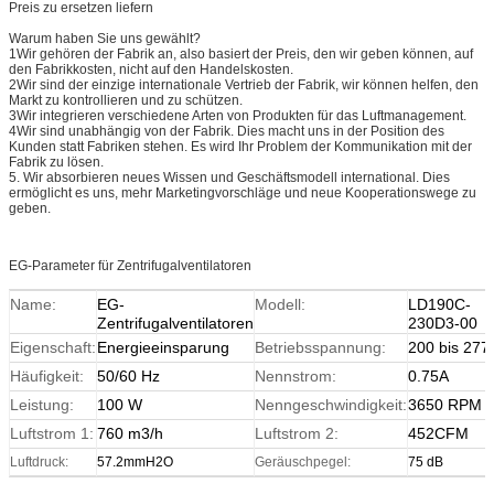
Preis zu ersetzen liefern
Warum haben Sie uns gewählt?
1Wir gehören der Fabrik an, also basiert der Preis, den wir geben können, auf
den Fabrikkosten, nicht auf den Handelskosten.
2Wir sind der einzige internationale Vertrieb der Fabrik, wir können helfen, den
Markt zu kontrollieren und zu schützen.
3Wir integrieren verschiedene Arten von Produkten für das Luftmanagement.
4Wir sind unabhängig von der Fabrik. Dies macht uns in der Position des
Kunden statt Fabriken stehen. Es wird Ihr Problem der Kommunikation mit der
Fabrik zu lösen.
5. Wir absorbieren neues Wissen und Geschäftsmodell international. Dies
ermöglicht es uns, mehr Marketingvorschläge und neue Kooperationswege zu
geben.
EG-Parameter für Zentrifugalventilatoren
Name:
EG-
Modell:
LD190C-
Zentrifugalventilatoren
230D3-00
Eigenschaft:
Energieeinsparung
Betriebsspannung:
200 bis 277
Häufigkeit:
50/60 Hz
Nennstrom:
0.75A
Leistung:
100 W
Nenngeschwindigkeit:
3650 RPM
Luftstrom 1:
760 m3/h
Luftstrom 2:
452CFM
Luftdruck:
57.2mmH2O
Geräuschpegel:
75 dB