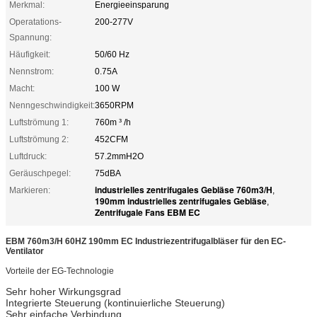
Merkmal:
Energieeinsparung
Operatations-
200-277V
Spannung:
Häufigkeit:
50/60 Hz
Nennstrom:
0.75A
Macht:
100 W
Nenngeschwindigkeit:
3650RPM
Luftströmung 1:
760m ³ /h
Luftströmung 2:
452CFM
Luftdruck:
57.2mmH2O
Geräuschpegel:
75dBA
industrielles zentrifugales Gebläse 760m3/H
Markieren:
,
190mm industrielles zentrifugales Gebläse
,
Zentrifugale Fans EBM EC
EBM 760m3/H 60HZ 190mm EC Industriezentrifugalbläser für den EC-
Ventilator
Vorteile der EG-Technologie
Sehr hoher Wirkungsgrad
Integrierte Steuerung (kontinuierliche Steuerung)
Sehr einfache Verbindung