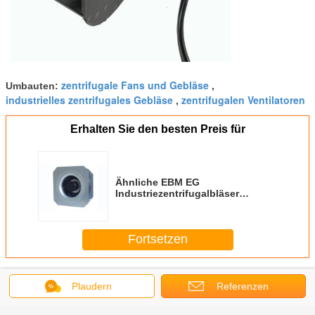
zentrifugale Fans und Gebläse
Umbauten:
,
industrielles zentrifugales Gebläse
zentrifugalen Ventilatoren
,
Erhalten Sie den besten Preis für
Ähnliche EBM EG
Industriezentrifugalbläser
Ventilator FÜR
Reinigungsfiltermaschine
Fortsetzen
EC-Trommel- der Zentrifugefans
Mehr
Plaudern
Referenzen