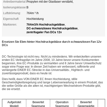
Antreibermaterial:
Propylen mit der Glasfaser verstärkt,
Isolierungsklasse:
B
Luftströmung:
764m ³ /h
Eigenschaft:
Hochleistung
764m3/h Hochdruckgebläse
Markieren:
,
DC-schwanzloses Hochdruckgebläse
,
zentrifugaler Fan DCs 12v
Ersetzen Sie Ebm-hinter Hochdruckgebläse durch schwanzlosen Fan 12v
DCs
DC-Technologie ist nicht neu. Nicht zu mindestens. Wir entwickelten unseren
ersten EC-Vertragsfan im Jahre 2008, 10 Jahre bevor unsere Konkurrenten
begannen, ihre EC-Produkte zu vermarkten und 8 Jahre bevor Umweltschutz
sogar eine Frage war. In dieser Zeit haben wir verbessert, raffinierte und
verlängerte EINER EC-Strecke in das Universalitäts-, Hightech- und
zuverlässigeprodukt, dass es heute ist.
Dies heißt, dass VON EINER EC Ihnen Hochleistung, stille
Geschwindigkeitsregelung und lange Lebenserwartung in einem Produkt, das
die selbe Größe als die alten ist, machtgierigen Wechselstrom-Produkte gibt,
die sie ersetzt.
Aufgelistet
Bewertet
Operation
Bewertet
E
Modell
Spannung
Spannung
Gegenwärtig