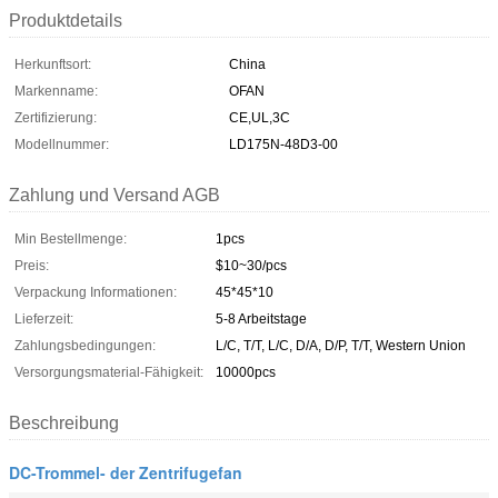
Produktdetails
Herkunftsort:
China
Markenname:
OFAN
Zertifizierung:
CE,UL,3C
Modellnummer:
LD175N-48D3-00
Zahlung und Versand AGB
Min Bestellmenge:
1pcs
Preis:
$10~30/pcs
Verpackung Informationen:
45*45*10
Lieferzeit:
5-8 Arbeitstage
Zahlungsbedingungen:
L/C, T/T, L/C, D/A, D/P, T/T, Western Union
Versorgungsmaterial-Fähigkeit:
10000pcs
Beschreibung
DC-Trommel- der Zentrifugefan