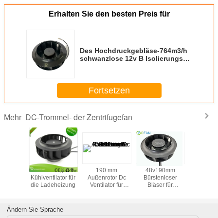
Erhalten Sie den besten Preis für
Des Hochdruckgebläse-764m3/h
schwanzlose 12v B Isolierungs-
Klasse DCs
Fortsetzen
DC-Trommel- der Zentrifugefan
Mehr
tzen
Geschwindigkeitsverstellbarer
190 mm
48v190mm
Bringen
-hinter
Kühlventilator für
Außenrotor Dc
Bürstenloser
zentrifuga
galem Fan
die Ladeheizung
Ventilator für
Bläser für
schwan
r Luft-
Gebäude
stationäre
varia
on 250mm
Mechanische
Lufthängegeräte
Geschwind
Lüftung
Antreibe
Ändern Sie Sprache
Luftwechsel
Reinigu