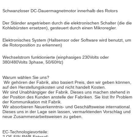
Schwanzloser DC-Dauermagnetmotor innerhalb des Rotors
Der Ständer angetrieben durch die elektronischen Schalter (die die
Kohlebürsten ersetzen), gesteuert durch einen Mikroregler.
Elektronisches System (Hallsensor oder Software wird benutzt, um
die Rotorposition zu erkennen)
Wechselstrom funktionierte (einphasiges 230Volts oder
380/480Volts 3phase, 50/60Hz)
Warum wählen Sie uns?
Wir gehören der Fabrik, also basiert Preis, den wir geben können,
auf den Herstellungskosten und nicht handelt Kosten.
Wir sind Unabhängiger der Fabrik. Dieses uns machen stehend in
der Position des Kunden anstelle der Fabriken. Sie löst Ihr Problem
der Kommunikation mit Fabrik.
Wir absorbieren Neuerkenntnis- und Geschäftsweise international.
Dieses uns in der Lage sein lassen, vermarktenden Vorschlag und
neue Zusammenarbeitsweisen zu geben.
EC-Technologievorteile:
2.OF EIN PWB-Entwurf;