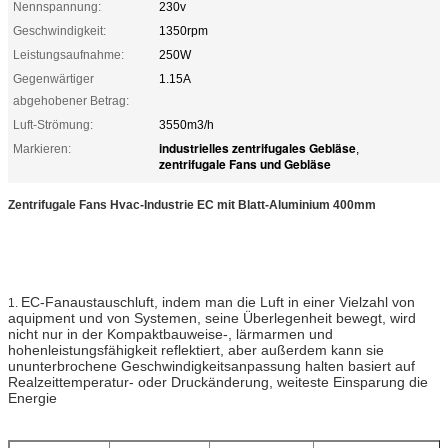
Nennspannung:
230v
Geschwindigkeit:
1350rpm
Leistungsaufnahme:
250W
Gegenwärtiger
1.15A
abgehobener Betrag:
Luft-Strömung:
3550m3/h
industrielles zentrifugales Gebläse
Markieren:
,
zentrifugale Fans und Gebläse
Zentrifugale Fans Hvac-Industrie EC mit Blatt-Aluminium 400mm
EC-Fanaustauschluft, indem man die Luft in einer Vielzahl von
1.
aquipment und von Systemen, seine Überlegenheit bewegt, wird
nicht nur in der Kompaktbauweise-, lärmarmen und
hohenleistungsfähigkeit reflektiert, aber außerdem kann sie
ununterbrochene Geschwindigkeitsanpassung halten basiert auf
Realzeittemperatur- oder Druckänderung, weiteste Einsparung die
Energie