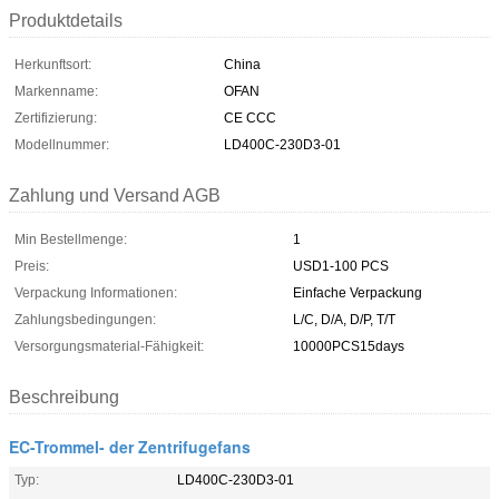
Produktdetails
Herkunftsort:
China
Markenname:
OFAN
Zertifizierung:
CE CCC
Modellnummer:
LD400C-230D3-01
Zahlung und Versand AGB
Min Bestellmenge:
1
Preis:
USD1-100 PCS
Verpackung Informationen:
Einfache Verpackung
Zahlungsbedingungen:
L/C, D/A, D/P, T/T
Versorgungsmaterial-Fähigkeit:
10000PCS15days
Beschreibung
EC-Trommel- der Zentrifugefans
Typ:
LD400C-230D3-01