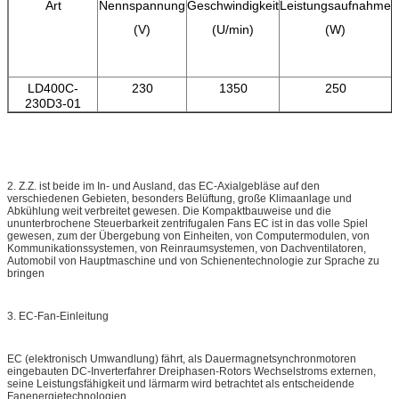
Art
Nennspannung
Geschwindigkeit
Leistungsaufnahme
(V)
(U/min)
(W)
LD400C-
230
1350
250
230D3-01
2. Z.Z. ist beide im In- und Ausland, das EC-Axialgebläse auf den
verschiedenen Gebieten, besonders Belüftung, große Klimaanlage und
Abkühlung weit verbreitet gewesen. Die Kompaktbauweise und die
ununterbrochene Steuerbarkeit zentrifugalen Fans EC ist in das volle Spiel
gewesen, zum der Übergebung von Einheiten, von Computermodulen, von
Kommunikationssystemen, von Reinraumsystemen, von Dachventilatoren,
Automobil von Hauptmaschine und von Schienentechnologie zur Sprache zu
bringen
3. EC-Fan-Einleitung
EC (elektronisch Umwandlung) fährt, als Dauermagnetsynchronmotoren
eingebauten DC-Inverterfahrer Dreiphasen-Rotors Wechselstroms externen,
seine Leistungsfähigkeit und lärmarm wird betrachtet als entscheidende
Fanenergietechnologien.