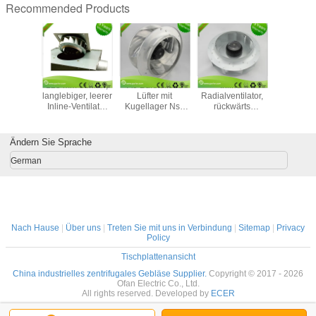
Recommended Products
-Rohr-
125 mm dünner,
Ac-Bürstellose
Inline-
Ähnlich
ungs-Fan
langlebiger, leerer
Lüfter mit
Radialventilator,
Papst
timmung
Inline-Ventilator
Kugellager Nsk
rückwärts
Zentrifuga
lstroms
mit vorwärts
Zurück
gekrümmt, mit
mit
trifugale
gekrümmtem
gekrümmte
FFU-Filtereinheit,
Kondensato
nline-
Triebwerk
Zentrifugallüfter
280 mm
48
Ändern Sie Sprache
mit Ffu-Lüfter
German
Nach Hause
|
Über uns
|
Treten Sie mit uns in Verbindung
|
Sitemap
|
Privacy
Policy
Tischplattenansicht
China industrielles zentrifugales Gebläse Supplier.
Copyright © 2017 - 2026
Ofan Electric Co., Ltd.
All rights reserved. Developed by
ECER