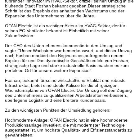
führender Innovator im HVAC-Sektor, offiziell seinen Umzug in die
blühende Stadt Foshan bekannt gegeben.Dieser strategische
Schritt ist das Ergebnis des anhaltenden Wachstums und der
Expansion des Unternehmens über die Jahre..
OFAN Electric ist ein wichtiger Akteur im HVAC-Sektor, der für
seinen EC-Ventilator bekannt ist.Einheitlich mit seiner
Zukunftsvision.
Der CEO des Unternehmens kommentierte den Umzug und
sagte: "Unser Wachstum war bemerkenswert, und dieser Umzug
nach Foshan markiert den Beginn eines aufregenden neuen
Kapitels für uns.Das dynamische Geschäftsumfeld von Foshan,
strategische Lage und starke industrielle Basis machen es zum
perfekten Ort für unsere weitere Expansion".
Foshan, bekannt für seine wirtschaftliche Vitalität und robuste
Infrastruktur, bietet eine ideale Kulisse für die ehrgeizigen
Wachstumspläne von OFAN Electric.Der Umzug soll den Zugang
des Unternehmens zu qualifizierten Arbeitskräften verbessern.,
überlegene Logistik und eine breitere Kundenbasis.
Zu den wichtigsten Punkten der Umsiedlung gehören:
Hochmoderne Anlage: OFAN Electric hat in eine hochmoderne
Produktionsanlage investiert, die mit modernster Technologie
ausgestattet ist, um höchste Qualitäts- und Effizienzstandards zu
gewährleisten.