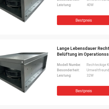
Leistung:
40W
Bestpreis
Lange Lebensdauer Rechte
Belüftung im Operationss
Modell Numbe:
Rechteckige K
Besonderheit:
Umweltfreund
Leistung:
32W
Bestpreis