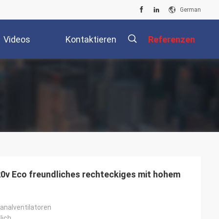
German
Videos
Kontaktieren
Referenzen
Sie Uns
描
述
0v Eco freundliches rechteckiges mit hohem
analventilatoren
lich