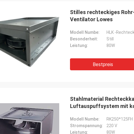
Stilles rechteckiges Roh
Ventilator Lowes
Modell Numbe:
HLK -Rechteck
Besonderheit:
Still
Leistung:
80W
Bestpreis
Markieren Sie Aramli
Produkte sind so zuverlässige, gute
t, diese ist viel dauerhafteres
Stahlmaterial Rechteckka
nprodukt
Luftauspuffsystem mit k
Modell Numbe:
RK250*125FH
Stromspannung:
220 V
Leistung:
80W