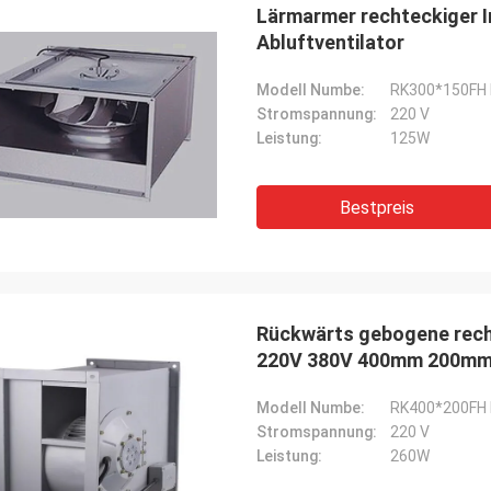
Lärmarmer rechteckiger In
Abluftventilator
Modell Numbe:
RK300*150FH R
Stromspannung:
220 V
Leistung:
125W
Bestpreis
Rückwärts gebogene rech
220V 380V 400mm 200m
Modell Numbe:
RK400*200FH R
Stromspannung:
220 V
Leistung:
260W