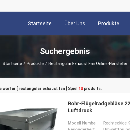
Startseite
Über Uns
Produkte
Suchergebnis
Startseite
/
Produkte
/
Rectangular Exhaust Fan Online-Hersteller
lwörter [ rectangular exhaust fan ] Spiel
10
produits.
Rohr-Flügelradgebläse 22
Luftdruck
Modell Numbe:
Rechteckige K
Besonderheit:
Umweltfreund