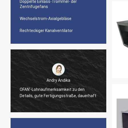
Doppelte Einlass-Trommel- der
Zentrifugefans
Wechselstrom-Axialgebläse
Rechteckiger Kanalventilator
Andry Andika
OFAN'-
OFAN'-Lohnaufmerksamkeit zu den
Qualitä
t
Details, gute Fertigungsstraße, dauerhaft
Spitze