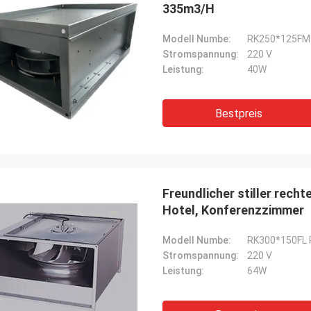
335m3/H
Modell Numbe:
RK250*125FM
Stromspannung:
220 V
Leistung:
40W
Bestpreis
Freundlicher stiller rech
Hotel, Konferenzzimmer
Modell Numbe:
RK300*150FL R
Stromspannung:
220 V
Leistung:
64W