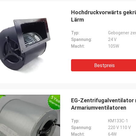
Hochdruckvorwärts gekrü
Lärm
Typ:
Gebogener zen
Spannung:
24 V
Macht:
105W
Bestpreis
Markieren Sie Aramli
OFAN'-Produkte sind so zuverlässige, gute
en
Qualität, diese ist viel dauerhafteres
EG-Zentrifugalventilator
dauerhaft
Spitzenprodukt
Armariumventilatoren
Typ:
KM133C-1
Spannung:
220 V 110 V
Macht:
64W