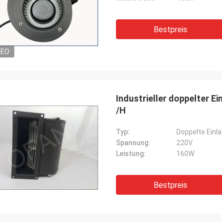
Bestpreis
DEO
Industrieller doppelter E
/H
Typ:
Doppelte Einl
Spannung:
220V
Leistung:
160W
Bestpreis