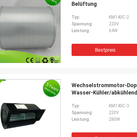
Belüftung
Typ:
KM140C-2
Spannung:
220V
Leistung:
64W
Bestpreis
Wechselstrommotor-Doppel
Wasser-Kühler/abkühlend
Typ:
KM140C-3
Spannung:
220V
Leistung:
280W