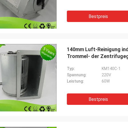
Bestpreis
140mm Luft-Reinigung ind
Trommel- der Zentrifuge
Typ:
KM140C-1
Spannung:
220V
Leistung:
60W
Bestpreis