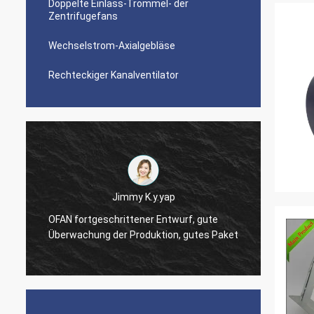
Doppelte Einlass-Trommel- der
Zentrifugefans
Wechselstrom-Axialgebläse
Rechteckiger Kanalventilator
immy K.y.yap
Andry Andika
ittener Entwurf, gute
OFAN'-Lohnaufmerksamkeit zu d
r Produktion, gutes Paket
Details, gute Fertigungsstraße, 