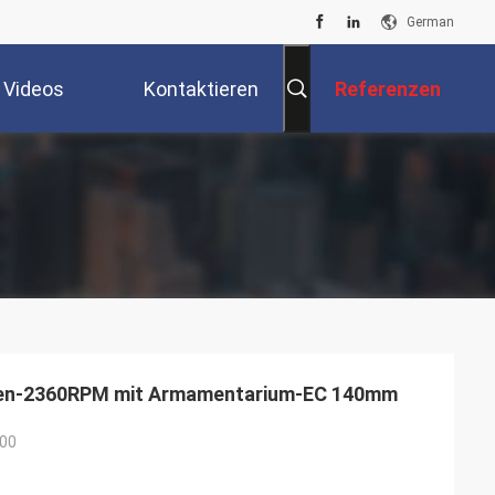
German
Videos
Kontaktieren
Referenzen
Sie Uns
oden-2360RPM mit Armamentarium-EC 140mm
00