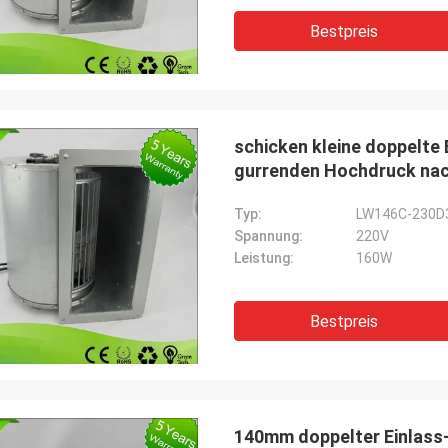
Bestpreis
schicken kleine doppelte
gurrenden Hochdruck na
Typ:
LW146C-230D
Spannung:
220V
Leistung:
160W
Bestpreis
140mm doppelter Einlass