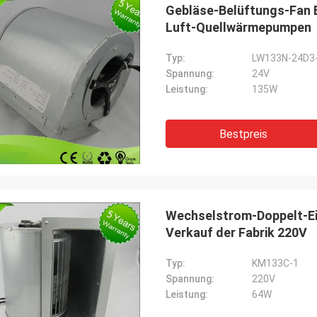
Gebläse-Belüftungs-Fan E
Luft-Quellwärmepumpen
Typ:
LW133N-24D3
Spannung:
24V
Leistung:
135W
Bestpreis
Wechselstrom-Doppelt-Ei
Verkauf der Fabrik 220V
Typ:
KM133C-1
Spannung:
220V
Leistung:
64W