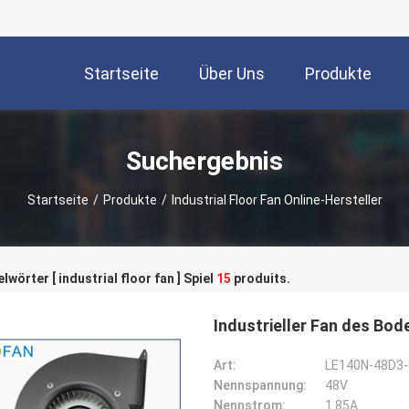
Startseite
Über Uns
Produkte
Suchergebnis
Startseite
/
Produkte
/
Industrial Floor Fan Online-Hersteller
lwörter [ industrial floor fan ] Spiel
15
produits.
Industrieller Fan des B
Art:
LE140N-48D3-
Nennspannung:
48V
Nennstrom:
1.85A