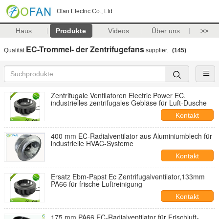
Ofan Electric Co., Ltd
Haus
Produkte
Videos
Über uns
>>
EC-Trommel- der Zentrifugefans
Qualität
supplier.
(145)
Zentrifugale Ventilatoren Electric Power EC,
industrielles zentrifugales Gebläse für Luft-Dusche
Kontakt
400 mm EC-Radialventilator aus Aluminiumblech für
industrielle HVAC-Systeme
Kontakt
Ersatz Ebm-Papst Ec Zentrifugalventilator,133mm
PA66 für frische Luftreinigung
Kontakt
175 mm PA66 EC-Radialventilator für Frischluft-