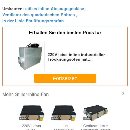
stilles Inline-Absaugegebläse
Umbauten:
,
Ventilator des quadratischen Rohres
,
in der Linie Entlüftungsrohrfan
Erhalten Sie den besten Preis für
220V leise inline industrieller
Trocknungsofen mit
Warmluftzirkulation
Fortsetzen
Stiller Inline-Fan
Mehr
trifugal-
220V Leiser
Leiser
Geräuscharmer
G