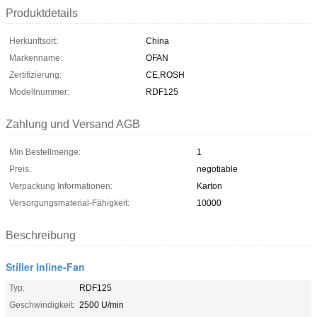
Produktdetails
Herkunftsort:
China
Markenname:
OFAN
Zertifizierung:
CE,ROSH
Modellnummer:
RDF125
Zahlung und Versand AGB
Min Bestellmenge:
1
Preis:
negotiable
Verpackung Informationen:
Karton
Versorgungsmaterial-Fähigkeit:
10000
Beschreibung
Stiller Inline-Fan
Typ:
RDF125
Geschwindigkeit:
2500 U/min