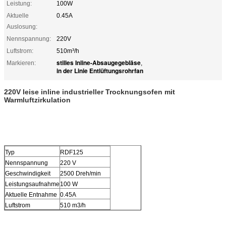
Leistung:
100W
Aktuelle
0.45A
Auslosung:
Nennspannung:
220V
Luftstrom:
510m³/h
stilles Inline-Absaugegebläse
Markieren:
,
in der Linie Entlüftungsrohrfan
220V leise inline industrieller Trocknungsofen mit
Warmluftzirkulation
Typ
RDF125
Nennspannung
220 V
Geschwindigkeit
2500 Dreh/min
Leistungsaufnahme
100 W
Aktuelle Entnahme
0.45A
Luftstrom
510 m3/h