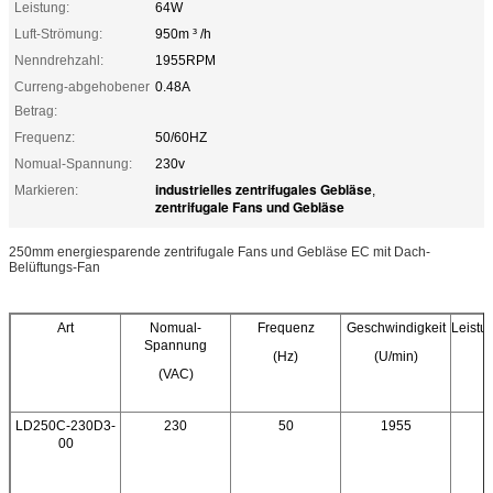
Leistung:
64W
Luft-Strömung:
950m ³ /h
Nenndrehzahl:
1955RPM
Curreng-abgehobener
0.48A
Betrag:
Frequenz:
50/60HZ
Nomual-Spannung:
230v
industrielles zentrifugales Gebläse
Markieren:
,
zentrifugale Fans und Gebläse
250mm energiesparende zentrifugale Fans und Gebläse EC mit Dach-
Belüftungs-Fan
Art
Nomual-
Frequenz
Geschwindigkeit
Leist
Spannung
(Hz)
(U/min)
(VAC)
LD250C-230D3-
230
50
1955
00