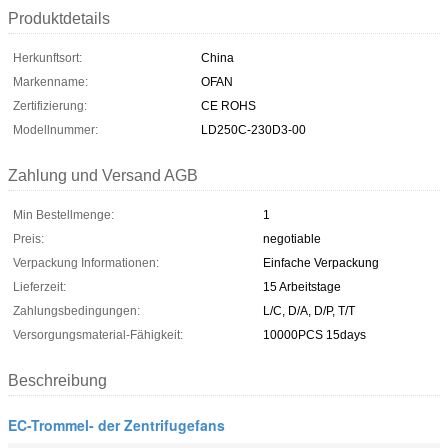
Produktdetails
Herkunftsort:
China
Markenname:
OFAN
Zertifizierung:
CE ROHS
Modellnummer:
LD250C-230D3-00
Zahlung und Versand AGB
Min Bestellmenge:
1
Preis:
negotiable
Verpackung Informationen:
Einfache Verpackung
Lieferzeit:
15 Arbeitstage
Zahlungsbedingungen:
L/C, D/A, D/P, T/T
Versorgungsmaterial-Fähigkeit:
10000PCS 15days
Beschreibung
EC-Trommel- der Zentrifugefans