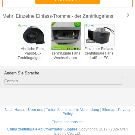
Einzelne Einlass-Trommel- der Zentrifugefans
Mehr
arme
Ähnliche Ebm-
einzelner Einlass-
Einzelner Einlass-
Einzel
ömungs-
Papst-EC-
zentrifugale Fans
zentrifugale Fans
Einlass-/D
fugaler
Zentrifugalgebläse
Wechselstroms
Luftfilter EC
gebog
ntilator,
mit
220V für
69dba 1.0A
zentrifu
 Einlass-
Kondensatorlüfter
Klimaanlagen-
Flügelradg
rielles
48V
Anschlüsse
Vorwärtsh
Ändern Sie Sprache
fugales
EC
läse
German
Nach Hause
|
Über uns
|
Treten Sie mit uns in Verbindung
|
Sitemap
|
Privacy
Policy
Tischplattenansicht
China zentrifugale Abluftventilator Supplier.
Copyright © 2017 - 2026 Ofan
Electric Co., Ltd.