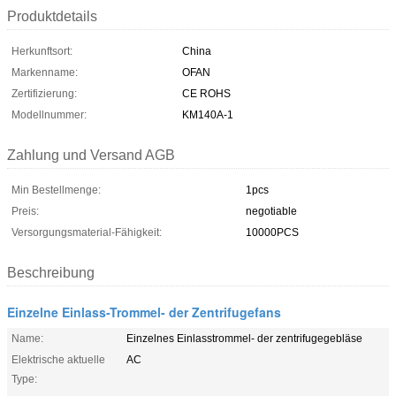
Produktdetails
Herkunftsort:
China
Markenname:
OFAN
Zertifizierung:
CE ROHS
Modellnummer:
KM140A-1
Zahlung und Versand AGB
Min Bestellmenge:
1pcs
Preis:
negotiable
Versorgungsmaterial-Fähigkeit:
10000PCS
Beschreibung
Einzelne Einlass-Trommel- der Zentrifugefans
Name:
Einzelnes Einlasstrommel- der zentrifugegebläse
Elektrische aktuelle
AC
Type: