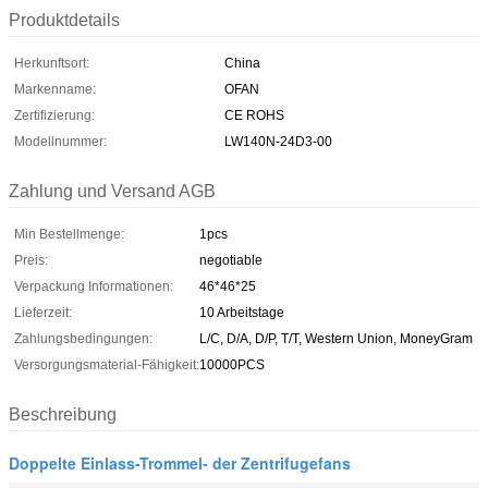
Produktdetails
Herkunftsort:
China
Markenname:
OFAN
Zertifizierung:
CE ROHS
Modellnummer:
LW140N-24D3-00
Zahlung und Versand AGB
Min Bestellmenge:
1pcs
Preis:
negotiable
Verpackung Informationen:
46*46*25
Lieferzeit:
10 Arbeitstage
Zahlungsbedingungen:
L/C, D/A, D/P, T/T, Western Union, MoneyGram
Versorgungsmaterial-Fähigkeit:
10000PCS
Beschreibung
Doppelte Einlass-Trommel- der Zentrifugefans