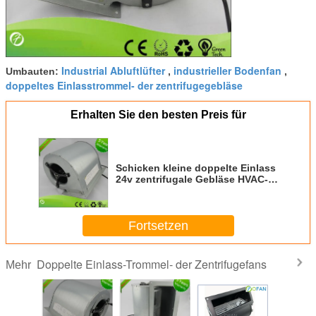
Industrial Abluftlüfter
industrieller Bodenfan
Umbauten:
,
,
doppeltes Einlasstrommel- der zentrifugegebläse
Erhalten Sie den besten Preis für
Schicken kleine doppelte Einlass
24v zentrifugale Gebläse HVAC-
Luft-gurrenden Hochdruck nach
Fortsetzen
Doppelte Einlass-Trommel- der Zentrifugefans
Mehr