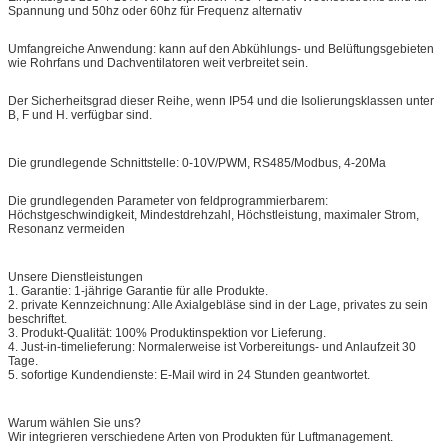
Spannung und 50hz oder 60hz für Frequenz alternativ
Umfangreiche Anwendung: kann auf den Abkühlungs- und Belüftungsgebieten
wie Rohrfans und Dachventilatoren weit verbreitet sein.
Der Sicherheitsgrad dieser Reihe, wenn IP54 und die Isolierungsklassen unter
B, F und H. verfügbar sind.
Die grundlegende Schnittstelle: 0-10V/PWM, RS485/Modbus, 4-20Ma
Die grundlegenden Parameter von feldprogrammierbarem:
Höchstgeschwindigkeit, Mindestdrehzahl, Höchstleistung, maximaler Strom,
Resonanz vermeiden
Unsere Dienstleistungen
1. Garantie: 1-jährige Garantie für alle Produkte.
2. private Kennzeichnung: Alle Axialgebläse sind in der Lage, privates zu sein
beschriftet.
3. Produkt-Qualität: 100% Produktinspektion vor Lieferung.
4. Just-in-timelieferung: Normalerweise ist Vorbereitungs- und Anlaufzeit 30
Tage.
5. sofortige Kundendienste: E-Mail wird in 24 Stunden geantwortet.
Warum wählen Sie uns?
Wir integrieren verschiedene Arten von Produkten für Luftmanagement.