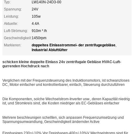
Typ:
LW140N-24D3-00
Spannung:
24V
Leistung:
105w
Aktuelle:
4.4A
Luft-Strömung:
910m ³ /h
Geschwindigkeit:
1450rpm
doppeltes Einlasstrommel- der zentrifugegebläse
Markieren:
,
Industrial Abluftlüfter
schicken kleine doppelte Einlass 24v zentrifugale Gebläse HVAC-Luft-
gurrenden Hochdruck nach
Verglichen mit der Frequenzsteuerung des Induktionsmotors, ist schwanzloses
DC, Motor einfacher und kontrollierbarer, einfach, Steuerung durchzuführen
Die Komponenten, solche Wechselstrom-Inverter usw., deren Kapazität niedrig
ist, und Stromkreis sind, die Kosten niedriger als EC-Gebläses einfacher
Mehrere beschleunigen schellten, sich anpassen Frequenzumsetzung und
Spannungsumwandlung, Geschwindigkeit ändernder Active
Einphasiges 230+/-10% Vor Dreiphasen-400+/-10%V Wechselstroms sind für