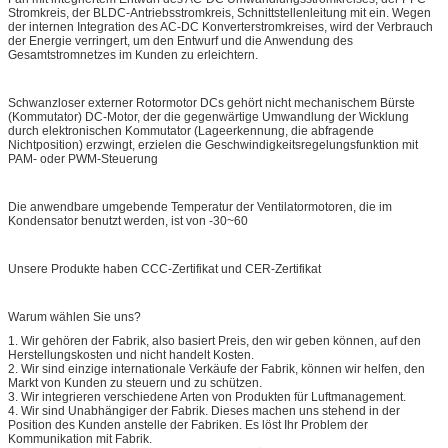
Stromkreis, der BLDC-Antriebsstromkreis, Schnittstellenleitung mit ein. Wegen
der internen Integration des AC-DC Konverterstromkreises, wird der Verbrauch
der Energie verringert, um den Entwurf und die Anwendung des
Gesamtstromnetzes im Kunden zu erleichtern.
Schwanzloser externer Rotormotor DCs gehört nicht mechanischem Bürste
(Kommutator) DC-Motor, der die gegenwärtige Umwandlung der Wicklung
durch elektronischen Kommutator (Lageerkennung, die abfragende
Nichtposition) erzwingt, erzielen die Geschwindigkeitsregelungsfunktion mit
PAM- oder PWM-Steuerung
Die anwendbare umgebende Temperatur der Ventilatormotoren, die im
Kondensator benutzt werden, ist von -30~60
Unsere Produkte haben CCC-Zertifikat und CER-Zertifikat
Warum wählen Sie uns?
1. Wir gehören der Fabrik, also basiert Preis, den wir geben können, auf den
Herstellungskosten und nicht handelt Kosten.
2. Wir sind einzige internationale Verkäufe der Fabrik, können wir helfen, den
Markt von Kunden zu steuern und zu schützen.
3. Wir integrieren verschiedene Arten von Produkten für Luftmanagement.
4. Wir sind Unabhängiger der Fabrik. Dieses machen uns stehend in der
Position des Kunden anstelle der Fabriken. Es löst Ihr Problem der
Kommunikation mit Fabrik.