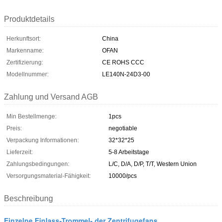
Produktdetails
Herkunftsort:
China
Markenname:
OFAN
Zertifizierung:
CE ROHS CCC
Modellnummer:
LE140N-24D3-00
Zahlung und Versand AGB
Min Bestellmenge:
1pcs
Preis:
negotiable
Verpackung Informationen:
32*32*25
Lieferzeit:
5-8 Arbeitstage
Zahlungsbedingungen:
L/C, D/A, D/P, T/T, Western Union
Versorgungsmaterial-Fähigkeit:
10000/pcs
Beschreibung
Einzelne Einlass-Trommel- der Zentrifugefans