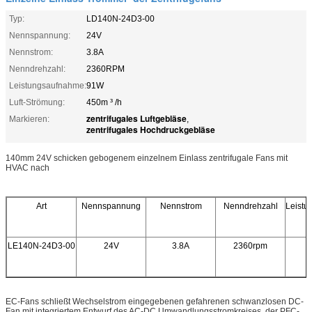
Typ:
LD140N-24D3-00
Nennspannung:
24V
Nennstrom:
3.8A
Nenndrehzahl:
2360RPM
Leistungsaufnahme:
91W
Luft-Strömung:
450m ³ /h
zentrifugales Luftgebläse
Markieren:
,
zentrifugales Hochdruckgebläse
140mm 24V schicken gebogenem einzelnem Einlass zentrifugale Fans mit
HVAC nach
Art
Nennspannung
Nennstrom
Nenndrehzahl
Leist
LE140N-24D3-00
24V
3.8A
2360rpm
EC-Fans schließt Wechselstrom eingegebenen gefahrenen schwanzlosen DC-
Fan mit integriertem Entwurf des AC-DC Umwandlungsstromkreises, der PFC-