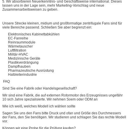
5. Wir absorbieren Neuerkenntnis- und Geschäftsweise international. Dieses
lassen uns in der Lage sein, mehr Marketing-Vorschlag und neue
Zusammenarbeitsweisen zu geben.
Unsere Strecke kleinen, midium und großformatige zentrifugale Fans sind für
viele Bereiche passend. Schließen Sie aber begrenzt ein:
Elektronisches Kabinettabkühlen
EC-Fanreihe
Reinraummodule
Wärmetauscher
Luftfiltration
Militär-HVAC
Medizinische Geräte
Plastikverdrängung
Dampfhauben
Pharmazeutische Ausrüstung
Halbleiterindustrie
FAQ
Sind Sie eine Fabrik oder Handelsgesellschaft?
Wir sind eine Fabrik, die auf externen Rotormotor des Erzeugnisses ungefähr
10 sich Jahre spezialisierte. Wir nehmen Soem oder ODM an
Wie ich weiß, welches Modell ich wählen sollte
Sagen Sie uns den Fans bitte Druck und ofan und Größe des Durchmessers
der Fans, den Sie benötigen. Wir studieren und schlagen Sie das rechte Modell
vor.
Können wir eine Probe für die Prüfung kaufen?