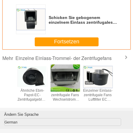
Schicken Sie gebogenem
einzelnem Einlass zentrifugales
Abluftventilator-Gebläse mit
HVAC 140mm 24V nach
Fortsetzen
Einzelne Einlass-Trommel- der Zentrifugefans
Mehr
arme
Ähnliche Ebm-
einzelner Einlass-
Einzelner Einlass-
Einzel
ömungs-
Papst-EC-
zentrifugale Fans
zentrifugale Fans
Einlass-/D
fugaler
Zentrifugalgebläse
Wechselstroms
Luftfilter EC
gebog
ntilator,
mit
220V für
69dba 1.0A
zentrifu
 Einlass-
Kondensatorlüfter
Klimaanlagen-
Flügelradg
rielles
48V
Anschlüsse
Vorwärtsh
Ändern Sie Sprache
fugales
EC
läse
German