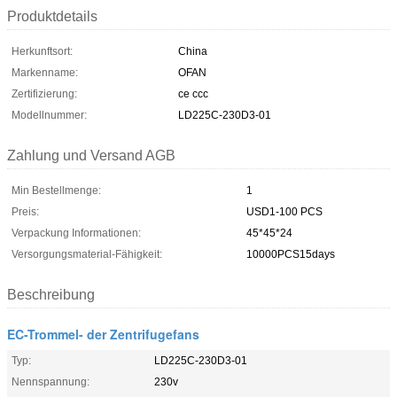
Produktdetails
Herkunftsort:
China
Markenname:
OFAN
Zertifizierung:
ce ccc
Modellnummer:
LD225C-230D3-01
Zahlung und Versand AGB
Min Bestellmenge:
1
Preis:
USD1-100 PCS
Verpackung Informationen:
45*45*24
Versorgungsmaterial-Fähigkeit:
10000PCS15days
Beschreibung
EC-Trommel- der Zentrifugefans
Typ:
LD225C-230D3-01
Nennspannung:
230v