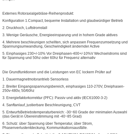
Externes Rotoraxialgebläse-Reihenprodukt:
Konfiguration 1.Compact, bequeme Installation und glaubwürdiger Betrieb
2. Druckhoch, Luftstromstall
3. Wenige Geräusche, Energieeinsparung und in hohem Grade aktives
4. Mehrere beschleunigen schellten, sich anpassen Frequenzumsetzung und
Spannungsumwandlung, Geschwindigkeit ändernder Active
5. Einphasiges 230+/-10% Vor Dreiphasen-400+/-10%V Wechselstroms sind
für Spannung und 50hz oder 60hz für Frequenz alternativ
Die Grundfunktionen und die Leistungen von EC lockern Prüfer auf
1. Dauermagnetmotorantrieb Sensorless
2. Breiter Eingangsspannungsbereich, einphasiges 110-270V, Dreiphasen-
250v-480v, 50/60hz
3. Energiefaktorkorrektur (PFC): Passiv und aktiv (IEC61000-3-2)
4. Sanftanlauf, justierbare Beschleunigung, CVT
5. EntwurfsBetriebstemperaturbereich: -30~60 Grade der minimalen Auswahl
(das Gerät in Übereinstimmung mit -40~85 Grad)
6. Schutz: über Spannung über Temperatur, über Strom,
Phasenverlustentdeckung, Kommunikationsausfälle.