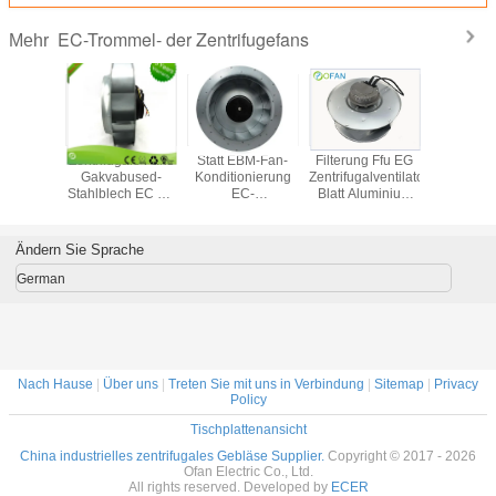
EC-Trommel- der Zentrifugefans
Mehr
rifugaler
Zentrifugale Fans
Statt EBM-Fan-
Filterung Ffu EG
EG Einf
lstrom
Gakvabused-
Konditionierung
Zentrifugalventilatoren
Einla
läse
Stahlblech EC mit
EC-
Blatt Aluminium
Zentrifugal
rochenes
Luft-Reinigung
Radialventilatoren
310 mm Inline-
Außenro
-EC 230
64W
Pa66 HVAC-
Zentrifugalventilator
Motorvent
nphasig-
Industrie 250mm
225 
Ändern Sie Sprache
fen
Triebw
German
Nach Hause
|
Über uns
|
Treten Sie mit uns in Verbindung
|
Sitemap
|
Privacy
Policy
Tischplattenansicht
China industrielles zentrifugales Gebläse Supplier.
Copyright © 2017 - 2026
Ofan Electric Co., Ltd.
All rights reserved. Developed by
ECER