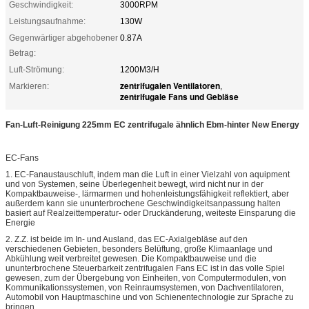
Geschwindigkeit:
3000RPM
Leistungsaufnahme:
130W
Gegenwärtiger abgehobener
0.87A
Betrag:
Luft-Strömung:
1200M3/H
zentrifugalen Ventilatoren
Markieren:
,
zentrifugale Fans und Gebläse
Fan-Luft-Reinigung 225mm EC zentrifugale ähnlich Ebm-hinter New Energy
EC-Fans
1. EC-Fanaustauschluft, indem man die Luft in einer Vielzahl von aquipment
und von Systemen, seine Überlegenheit bewegt, wird nicht nur in der
Kompaktbauweise-, lärmarmen und hohenleistungsfähigkeit reflektiert, aber
außerdem kann sie ununterbrochene Geschwindigkeitsanpassung halten
basiert auf Realzeittemperatur- oder Druckänderung, weiteste Einsparung die
Energie
2. Z.Z. ist beide im In- und Ausland, das EC-Axialgebläse auf den
verschiedenen Gebieten, besonders Belüftung, große Klimaanlage und
Abkühlung weit verbreitet gewesen. Die Kompaktbauweise und die
ununterbrochene Steuerbarkeit zentrifugalen Fans EC ist in das volle Spiel
gewesen, zum der Übergebung von Einheiten, von Computermodulen, von
Kommunikationssystemen, von Reinraumsystemen, von Dachventilatoren,
Automobil von Hauptmaschine und von Schienentechnologie zur Sprache zu
bringen